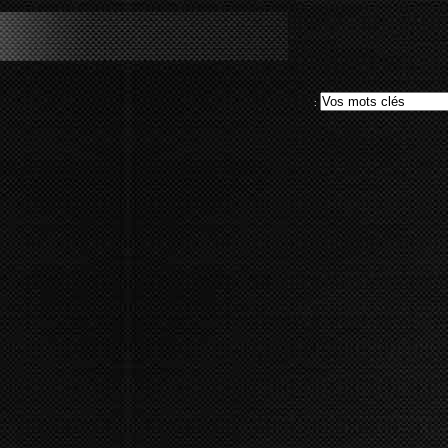
le""
: