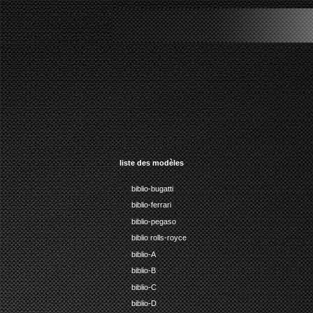
str
liste des modèles
biblio-bugatti
biblio-ferrari
biblio-pegaso
biblio rolls-royce
biblio-A
biblio-B
biblio-C
biblio-D