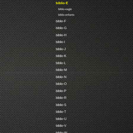
biblio-E
biblio-eagle
biblio-enfants
biblio-F
biblio-G
biblio-H
biblio-I
biblio-J
biblio-K
biblio-L
biblio-M
biblio-N
biblio-O
biblio-P
biblio-R
biblio-S
biblio-T
biblio-U
biblio-V
biblio-W