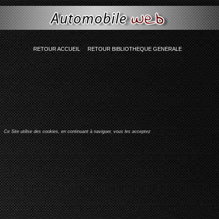
ing(77) "Smarty error: unable to read resource: "globalcontent:bibliographie-genera
RETOUR ACCUEIL
RETOUR BIBLIOTHEQUE GENERALE
Ce Site utilise des cookies, en continuant à naviguer, vous les acceptez