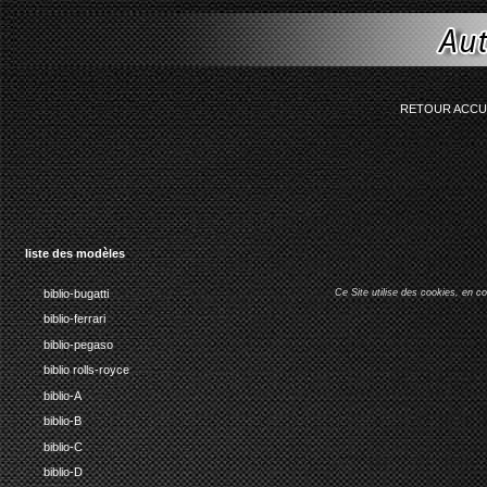
string(77) "Smarty error: unab
RETOUR ACCU
liste des modèles
biblio-bugatti
Ce Site utilise des cookies, en c
biblio-ferrari
biblio-pegaso
biblio rolls-royce
biblio-A
biblio-B
biblio-C
biblio-D