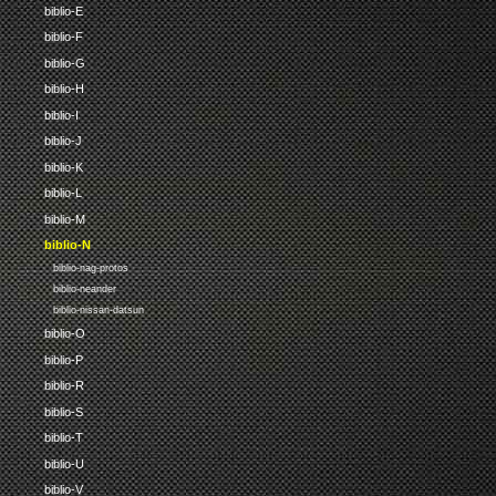
biblio-E
biblio-F
biblio-G
biblio-H
biblio-I
biblio-J
biblio-K
biblio-L
biblio-M
biblio-N
biblio-nag-protos
biblio-neander
biblio-nissan-datsun
biblio-O
biblio-P
biblio-R
biblio-S
biblio-T
biblio-U
biblio-V