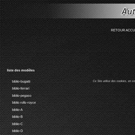
string(77) "Smarty error: unab
RETOUR ACCU
liste des modèles
biblio-bugatti
Ce Site utilise des cookies, en c
biblio-ferrari
biblio-pegaso
biblio rolls-royce
biblio-A
biblio-B
biblio-C
biblio-D