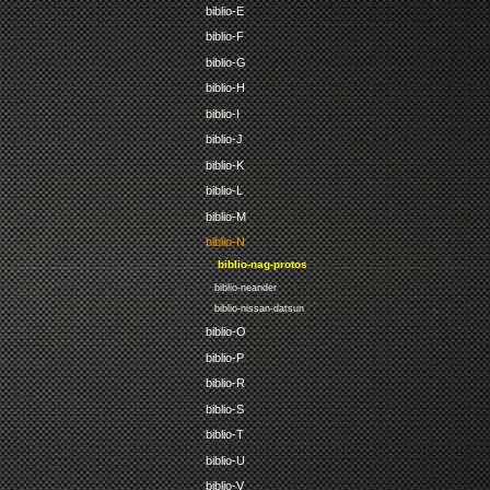
biblio-E
biblio-F
biblio-G
biblio-H
biblio-I
biblio-J
biblio-K
biblio-L
biblio-M
biblio-N
biblio-nag-protos
biblio-neander
biblio-nissan-datsun
biblio-O
biblio-P
biblio-R
biblio-S
biblio-T
biblio-U
biblio-V