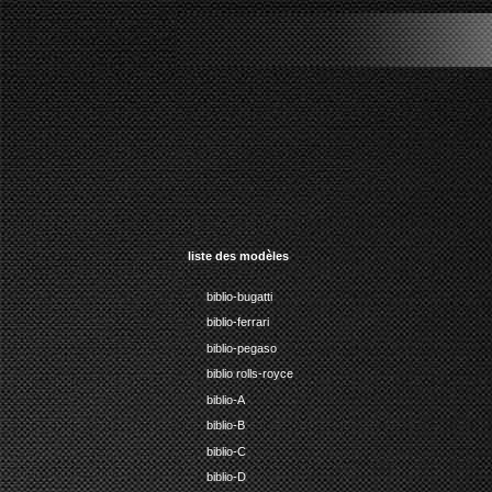
str
liste des modèles
biblio-bugatti
biblio-ferrari
biblio-pegaso
biblio rolls-royce
biblio-A
biblio-B
biblio-C
biblio-D