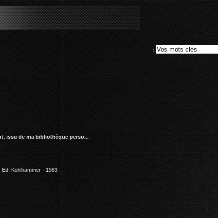
le""
:
nt, issu de ma bibliothèque
perso...
 Ed. Kohlhammer - 1983 -