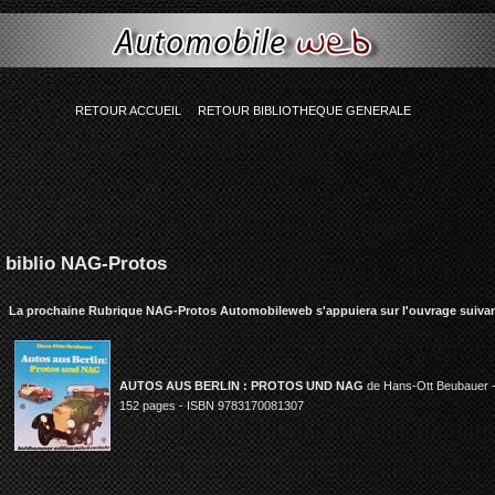
ing(77) "Smarty error: unable to read resource: "globalcontent:bibliographie-genera
RETOUR ACCUEIL
RETOUR BIBLIOTHEQUE GENERALE
biblio NAG-Protos
La prochaine Rubrique NAG-Protos Automobileweb
s'appuiera sur l'ouvrage suiva
AUTOS AUS BERLIN : PROTOS UND NAG
de Hans-Ott Beubauer -
152 pages - ISBN 9783170081307