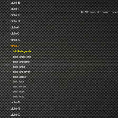
biblio-E
biblio-F
Ce Site utilise des cookies, en c
biblio-G
biblio-H
biblio-I
biblio-J
biblio-K
biblio-L
biblio-lagonda
biblio-lamborghini
biblio-lanchester
biblio-lancia
biblio-land-rover
biblio-lasalle
biblio-ligier
biblio-lincoln
biblio-logos
biblio-lotus
biblio-M
biblio-N
biblio-O