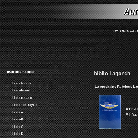
string(77) "Smarty error: unab
RETOUR ACCU
liste des modèles
biblio Lagonda
biblio-bugatti
La prochaine Rubrique L
biblio-ferrari
biblio-pegaso
biblio rolls-royce
A HIS
biblio-A
Ed. Dav
biblio-B
biblio-C
biblio-D