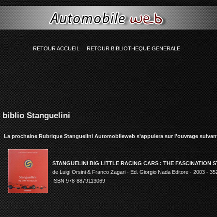
ing(77) "Smarty error: unable to read resource: "globalcontent:bibliographie-genera
RETOUR ACCUEIL
RETOUR BIBLIOTHEQUE GENERALE
biblio Stanguelini
La prochaine Rubrique Stanguelini Automobileweb
s'appuiera sur l'ouvrage suivan
STANGUELINI BIG LITTLE RACING CARS : THE FASCINATION 
de Luigi Orsini & Franco Zagari - Ed. Giorgio Nada Editore - 2003 - 35
ISBN 978-8879113069