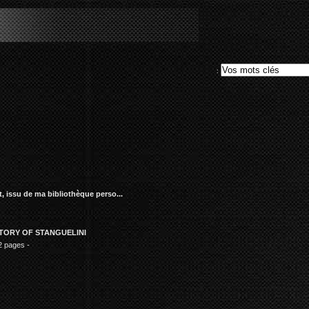
le""
:
t, issu de ma bibliothèque
perso...
STORY OF STANGUELINI
2 pages -