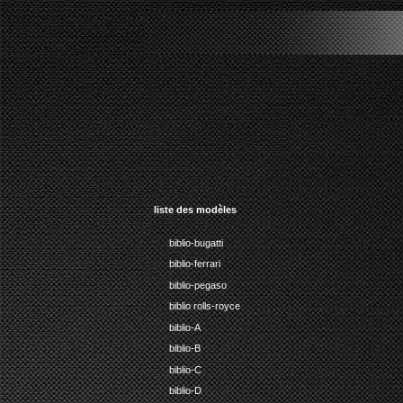
str
liste des modèles
biblio-bugatti
biblio-ferrari
biblio-pegaso
biblio rolls-royce
biblio-A
biblio-B
biblio-C
biblio-D