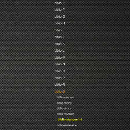
biblio-E
biblio-F
biblio-G
biblio-H
biblio-I
biblio-J
biblio-K
biblio-L
biblio-M
biblio-N
biblio-O
biblio-P
biblio-R
biblio-S
biblio-salmson
biblio-shelby
biblio-simca
biblio-standard
biblio-stanguelini
biblio-studebaker