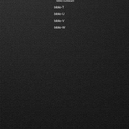
biblio-sunbeam
biblio-T
biblio-U
biblio-V
biblio-W